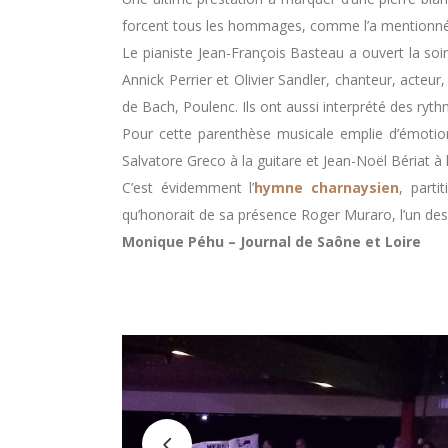
forcent tous les hommages, comme l’a mentionné 
Le pianiste Jean-François Basteau a ouvert la soi
Annick Perrier et Olivier Sandler, chanteur, acte
de Bach, Poulenc. Ils ont aussi interprété des ry
Pour cette parenthèse musicale emplie d’émotions
Salvatore Greco à la guitare et Jean-Noël Bériat à
C’est évidemment l’
hymne charnaysien
, part
qu’honorait de sa présence Roger Muraro, l’un de
Monique Péhu – Journal de Saône et Loire