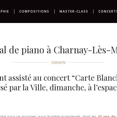
APHIE
COMPOSITIONS
MASTER-CLASS
CONCERT
tal de piano à Charnay-Lès-
Concerts
t assisté au concert “Carte Blanc
é par la Ville, dimanche, à l’espa
nche pour ce musicien aussi humble qu’exigeant, dont les
41 ans de