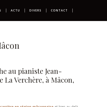
S
ACTU
DIVERS
CONTACT
Mâcon
he au pianiste Jean-
ce La Verchère, à Mâcon,
 carrière en région mâconnaise
et bien au-delà