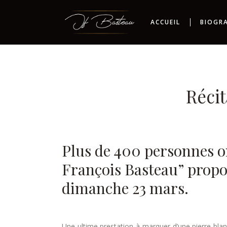
ACCUEIL
BIOGR
Réci
Plus de 400 personnes on
François Basteau” propos
dimanche 23 mars.
Une ultime prestation à marquer d’une pierre bla