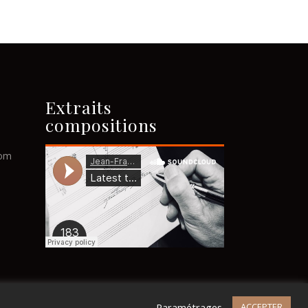
Extraits
compositions
com
s
Paramétrages
ACCEPTER