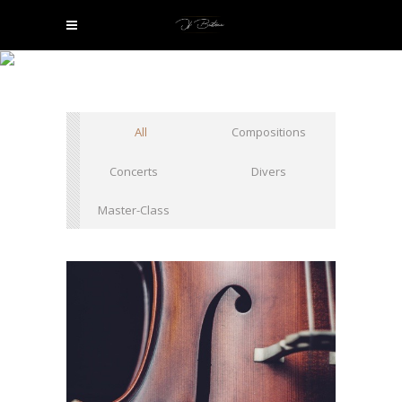
ARCHIVE
All
Compositions
Concerts
Divers
Master-Class